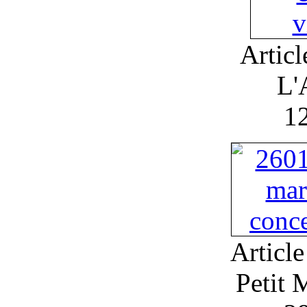
Artic
L'
1
Article
Petit 