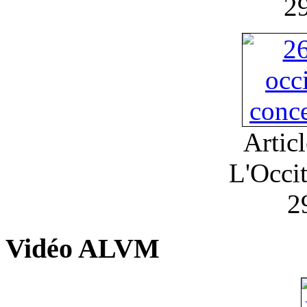
2
Artic
L'Occi
2
Vidéo ALVM