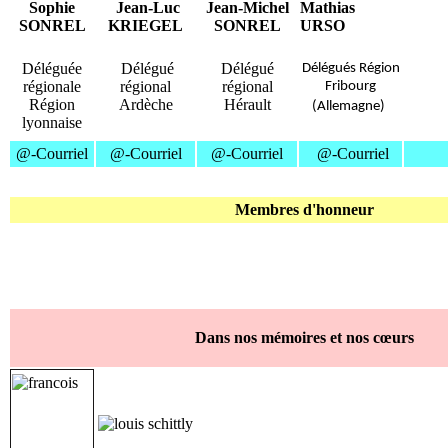
Sophie
Jean-Luc
Jean-Michel
Mathias
SONREL
KRIEGEL
SONREL
URSO
Déléguée
Délégué
Délégué
Délégués Région
régionale
régional
régional
Fribourg
Région
Ardèche
Hérault
(Allemagne)
lyonnaise
@-Courriel
@-Courriel
@-Courriel
@-Courriel
Membres d'honneur
Dans nos mémoires et nos cœurs