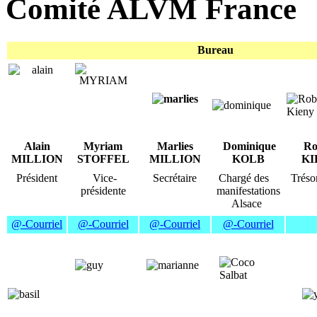
Comité ALVM France
Bureau
Alain
Myriam
Marlies
Dominique
Ro
MILLION
STOFFEL
MILLION
KOLB
KI
Président
Vice-
Secrétaire
Chargé des
Trésor
présidente
manifestations
Alsace
@-Courriel
@-Courriel
@-Courriel
@-Courriel