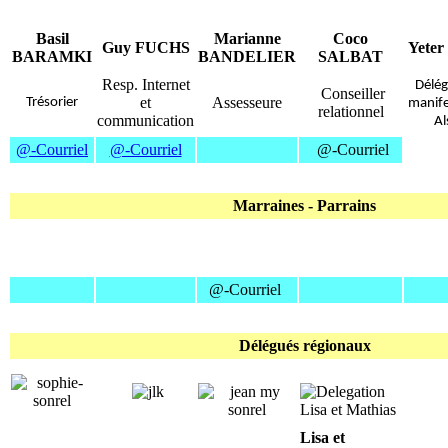
Basil
Marianne
Coco
Guy FUCHS
Yete
BARAMKI
BANDELIER
SALBAT
Resp. Internet
Délég
Conseiller
et
Assesseure
Trésorier
manife
relationnel
communication
Al
@-Courriel
@-Courriel
@-Courriel
Marraines - Parrains
@-Courriel
Délégués régionaux
Lisa et